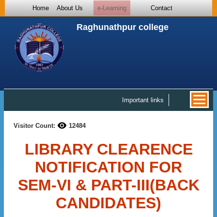
Home
About Us
e-Learning
Contact
Raghunathpur college
Important links
Visitor Count:
12484
LIBRARY CLEARENCE
NOTIFICATION FOR
SEM-VI & PART-III(BACK
CANDIDATES)