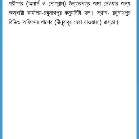
পরীক্ষার (অনার্স ও পোগ্রাম) উত্তরপত্র জমা নেওয়ার জন্য
অস্থায়ী কার্যালয়-রঘুনাথপুর কম্যুনিটী হল। স্থান- রঘুনাথপুর
বিডিও অফিসের পাশের (দীনুবাবুর ঘেরা যাওয়ার ) রাস্তা।