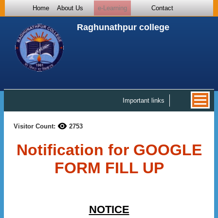
Home
About Us
e-Learning
Contact
Raghunathpur college
Important links
Visitor Count:
2753
Notification for GOOGLE
FORM FILL UP
NOTICE